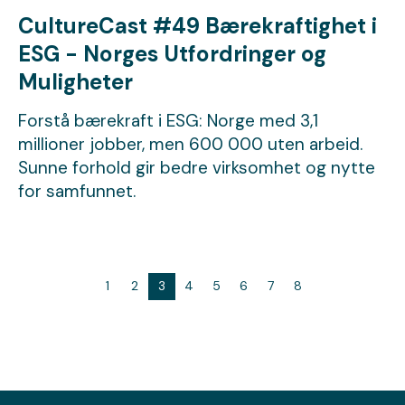
CultureCast #49 Bærekraftighet i
ESG - Norges Utfordringer og
Muligheter
Forstå bærekraft i ESG: Norge med 3,1
millioner jobber, men 600 000 uten arbeid.
Sunne forhold gir bedre virksomhet og nytte
for samfunnet.
1
2
3
4
5
6
7
8